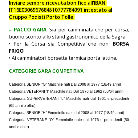
Inviare sempre ricevuta bonifico all’IBAN
:
IT16E0306967684510777784091 intestato al
Gruppo Podisti Porto Tolle.
– PACCO GARA
: Sia per camminata che per corsa,
buono sconto allo stand gastronomico della Sagra
• Per la Corsa sia Competitiva che non,
BORSA
FRIGO
• Ai camminatori borsetta termica porta lattine.
CATEGORIE GARA COMPETITIVA
Categoria SENIOR “G” Maschile nati Dal 2008 al 1977 (18/49 anni)
Categoria VETERANI “I” Maschile nati Dal 1976 al 1962 (50/64 anni)
Categoria SUPERVETERANI “L” Maschile nati dal 1961 e precedenti
(65 anni e oltre)
Categoria SENIOR “H” Femminile nate dal 2008 al 1977 (18/49 anni)
Categoria VETERANE “O” Femminile nate dal 1976 e precedenti (50
anni e oltre)